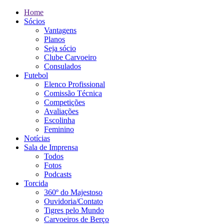
Home
Sócios
Vantagens
Planos
Seja sócio
Clube Carvoeiro
Consulados
Futebol
Elenco Profissional
Comissão Técnica
Competições
Avaliações
Escolinha
Feminino
Notícias
Sala de Imprensa
Todos
Fotos
Podcasts
Torcida
360º do Majestoso
Ouvidoria/Contato
Tigres pelo Mundo
Carvoeiros de Berço