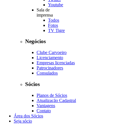
Youtube
Sala de
imprensa
Todos
Fotos
TV Tigre
Negócios
Clube Carvoeiro
Licenciamento
Empresas licenciadas
Patrocinadores
Consulados
Sócios
Planos de Sócios
Atualização Cadastral
Vantagens
Contato
Área dos Sócios
Seja sócio