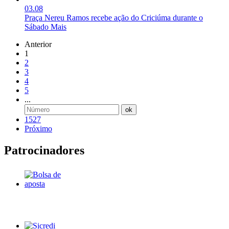
03.08
Praça Nereu Ramos recebe ação do Criciúma durante o
Sábado Mais
Anterior
1
2
3
4
5
...
ok
1527
Próximo
Patrocinadores