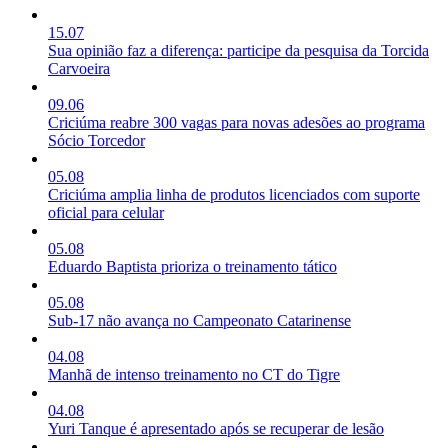
15.07
Sua opinião faz a diferença: participe da pesquisa da Torcida
Carvoeira
09.06
Criciúma reabre 300 vagas para novas adesões ao programa
Sócio Torcedor
05.08
Criciúma amplia linha de produtos licenciados com suporte
oficial para celular
05.08
Eduardo Baptista prioriza o treinamento tático
05.08
Sub-17 não avança no Campeonato Catarinense
04.08
Manhã de intenso treinamento no CT do Tigre
04.08
Yuri Tanque é apresentado após se recuperar de lesão