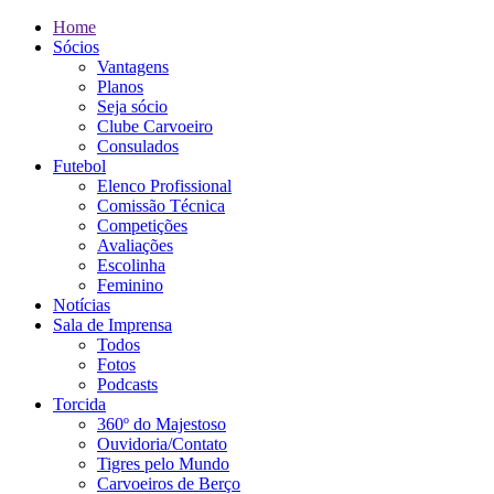
Home
Sócios
Vantagens
Planos
Seja sócio
Clube Carvoeiro
Consulados
Futebol
Elenco Profissional
Comissão Técnica
Competições
Avaliações
Escolinha
Feminino
Notícias
Sala de Imprensa
Todos
Fotos
Podcasts
Torcida
360º do Majestoso
Ouvidoria/Contato
Tigres pelo Mundo
Carvoeiros de Berço