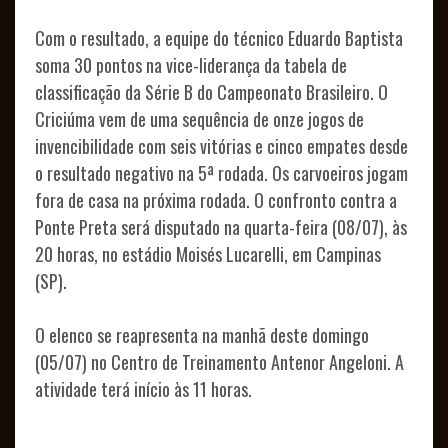
SÓCIOS
CLUBE
Com o resultado, a equipe do técnico Eduardo Baptista
soma 30 pontos na vice-liderança da tabela de
CARVOEIRO
classificação da Série B do Campeonato Brasileiro. O
CONSULADOS
Criciúma vem de uma sequência de onze jogos de
invencibilidade com seis vitórias e cinco empates desde
ELENCO
o resultado negativo na 5ª rodada. Os carvoeiros jogam
fora de casa na próxima rodada. O confronto contra a
PROFISSIONAL
Ponte Preta será disputado na quarta-feira (08/07), às
COMISSÃO
20 horas, no estádio Moisés Lucarelli, em Campinas
(SP).
TÉCNICA
FUTEBOL
COMPETIÇÕES
O elenco se reapresenta na manhã deste domingo
AVALIAÇÕES
(05/07) no Centro de Treinamento Antenor Angeloni. A
atividade terá início às 11 horas.
ESCOLINHA
FEMININO