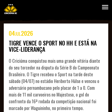
04
2026
JUL
HOME
TIGRE VENCE O SPORT NO HH E ESTÁ NA
VICE-LIDERANÇA
O Criciúma conquistou mais uma grande vitória diante
do seu torcedor na disputa da Série B do Campeonato
Brasileiro. O Tigre recebeu o Sport na tarde deste
sábado (04/07) no estádio Heriberto Hülse e venceu o
VANTAGENS
adversário pernambucano pelo placar de 1 a 0. Com
PLANOS
mais de 11 mil carvoeiros no Majestoso, o gol do
confronto da 16ª rodada da competição nacional foi
SEJA
marcado por Waguininho, no primeiro tempo.
SÓCIO