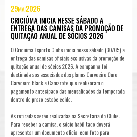
29
2026
SEJA
MAI
CRICIÚMA INICIA NESSE SÁBADO A
SÓCIO
ENTREGA DAS CAMISAS DA PROMOÇÃO DE
SÓCIOS
CLUBE
QUITAÇÃO ANUAL DE SÓCIOS 2026
CARVOEIRO
O Criciúma Esporte Clube inicia nesse sábado (30/05) a
CONSULADOS
entrega das camisas oficiais exclusivas da promoção de
quitação anual de sócios 2026. A campanha foi
destinada aos associados dos planos Carvoeiro Ouro,
Carvoeiro Black e Camarote que realizaram o
ELENCO
pagamento antecipado das mensalidades da temporada
dentro do prazo estabelecido.
PROFISSIONAL
COMISSÃO
As retiradas serão realizadas na Secretaria do Clube.
Para receber a camisa, o sócio habilitado deverá
TÉCNICA
apresentar um documento oficial com foto para