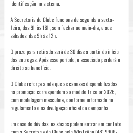
FUTEBOL
COMPETIÇÕES
identificação no sistema.
AVALIAÇÕES
A Secretaria do Clube funciona de segunda a sexta-
ESCOLINHA
feira, das 9h às 18h, sem fechar ao meio-dia, e aos
sábados, das 9h às 12h.
FEMININO
O prazo para retirada será de 30 dias a partir do início
das entregas. Após esse período, o associado perderá o
direito ao benefício.
O Clube reforça ainda que as camisas disponibilizadas
na promoção correspondem ao modelo tricolor 2026,
com modelagem masculina, conforme informado no
NOTÍCIAS
regulamento e na divulgação oficial da campanha.
Em caso de dúvidas, os sócios podem entrar em contato
com a Secretaria do Clube pelo WhatsApp (48) 9906-