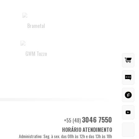
TI
MA
AT
AO
CL
CA
IN
NO
3046 7550
+55 (48)
IR
HORÁRIO ATENDIMENTO
O 
Administrativo: Seg. à sex. das 08h às 12h e das 13h às 18h